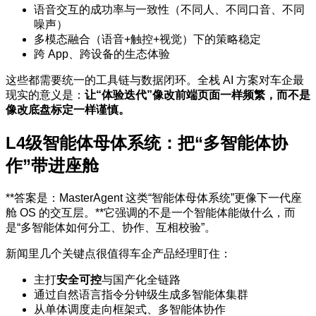
语音交互的成功率与一致性（不同人、不同口音、不同
噪声）
多模态融合（语音+触控+视觉）下的策略稳定
跨 App、跨设备的生态体验
这些都需要统一的工具链与数据闭环。全栈 AI 方案对车企最
现实的意义是：
让“体验迭代”像改前端页面一样频繁，而不是
像改底盘标定一样谨慎。
L4级智能体母体系统：把“多智能体协
作”带进座舱
**答案是：MasterAgent 这类“智能体母体系统”更像下一代座
舱 OS 的交互层。**它强调的不是一个智能体能做什么，而
是“多智能体如何分工、协作、互相校验”。
新闻里几个关键点很值得车企产品经理盯住：
主打
安全可控
与国产化全链路
通过自然语言指令分钟级生成多智能体集群
从单体调度走向框架式、多智能体协作