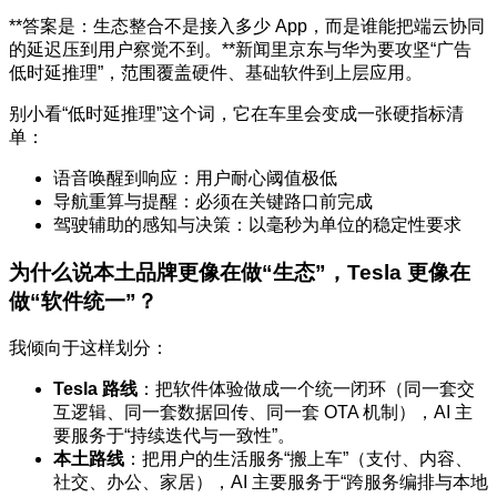
**答案是：生态整合不是接入多少 App，而是谁能把端云协同
的延迟压到用户察觉不到。**新闻里京东与华为要攻坚“广告
低时延推理”，范围覆盖硬件、基础软件到上层应用。
别小看“低时延推理”这个词，它在车里会变成一张硬指标清
单：
语音唤醒到响应：用户耐心阈值极低
导航重算与提醒：必须在关键路口前完成
驾驶辅助的感知与决策：以毫秒为单位的稳定性要求
为什么说本土品牌更像在做“生态”，Tesla 更像在
做“软件统一”？
我倾向于这样划分：
Tesla 路线
：把软件体验做成一个统一闭环（同一套交
互逻辑、同一套数据回传、同一套 OTA 机制），AI 主
要服务于“持续迭代与一致性”。
本土路线
：把用户的生活服务“搬上车”（支付、内容、
社交、办公、家居），AI 主要服务于“跨服务编排与本地