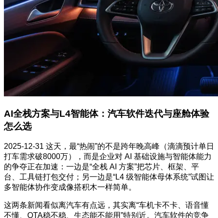
AI全栈方案与L4智能体：汽车软件迭代与座舱体验
怎么选
2025-12-31 这天，最“热闹”的不是跨年晚高峰（滴滴预计单日
打车需求破8000万），而是企业对 AI 基础设施与智能体能力
的争夺正在加速：一边是“全栈 AI 方案”把芯片、框架、平
台、工具链打包交付；另一边是“L4 级智能体母体系统”试图让
多智能体协作变成像搭积木一样简单。
这两条新闻看似离汽车有点远，其实离“车机卡不卡、语音懂
不懂、OTA稳不稳、生态能不能用”特别近。汽车软件的竞争