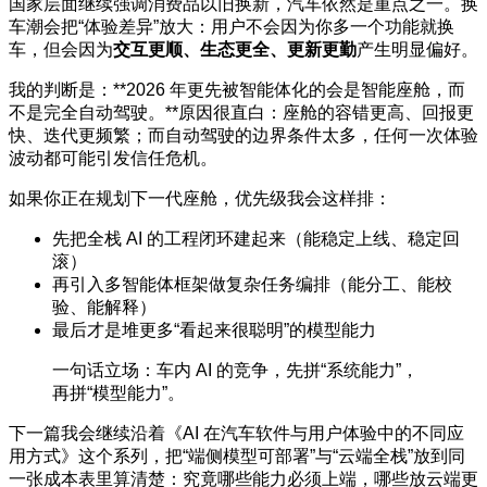
国家层面继续强调消费品以旧换新，汽车依然是重点之一。换
车潮会把“体验差异”放大：用户不会因为你多一个功能就换
车，但会因为
交互更顺、生态更全、更新更勤
产生明显偏好。
我的判断是：**2026 年更先被智能体化的会是智能座舱，而
不是完全自动驾驶。**原因很直白：座舱的容错更高、回报更
快、迭代更频繁；而自动驾驶的边界条件太多，任何一次体验
波动都可能引发信任危机。
如果你正在规划下一代座舱，优先级我会这样排：
先把全栈 AI 的工程闭环建起来（能稳定上线、稳定回
滚）
再引入多智能体框架做复杂任务编排（能分工、能校
验、能解释）
最后才是堆更多“看起来很聪明”的模型能力
一句话立场：车内 AI 的竞争，先拼“系统能力”，
再拼“模型能力”。
下一篇我会继续沿着《AI 在汽车软件与用户体验中的不同应
用方式》这个系列，把“端侧模型可部署”与“云端全栈”放到同
一张成本表里算清楚：究竟哪些能力必须上端，哪些放云端更