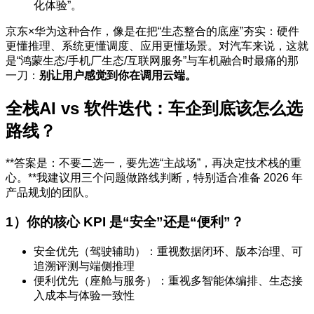
化体验”。
京东×华为这种合作，像是在把“生态整合的底座”夯实：硬件
更懂推理、系统更懂调度、应用更懂场景。对汽车来说，这就
是“鸿蒙生态/手机厂生态/互联网服务”与车机融合时最痛的那
一刀：
别让用户感觉到你在调用云端。
全栈AI vs 软件迭代：车企到底该怎么选
路线？
**答案是：不要二选一，要先选“主战场”，再决定技术栈的重
心。**我建议用三个问题做路线判断，特别适合准备 2026 年
产品规划的团队。
1）你的核心 KPI 是“安全”还是“便利”？
安全优先（驾驶辅助）：重视数据闭环、版本治理、可
追溯评测与端侧推理
便利优先（座舱与服务）：重视多智能体编排、生态接
入成本与体验一致性