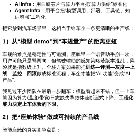
AI Infra
：用自研芯片与算力平台把“算力供给”标准化
Agent Infra
：用平台把“模型调用、部署、工具链、知
识增强”工程化
把它放到汽车场景里，这相当于给车企一条更清晰的生产线：
1）从“模型 demo”到“车规量产”的距离更短
车规的难点是稳定性与可追溯。座舱里一个语音助手崩一次，
用户可能只是骂两句；但驾驶辅助的感知策略若版本混乱，风
险就是指数级上升。全栈方案如果能把
训练—评测—灰度—上
线—监控—回滚
做成标准流程，车企才能把“AI 功能”变成“AI
产品”。
我见过不少团队在最后一步翻车：模型看起来不错，但一上车
就因为算力/温度/带宽/日志缺失导致体验断崖式下降。
工程化
能力决定上车体验的下限。
2）把“座舱体验”做成可持续的产品线
智能座舱的真实竞争点是：