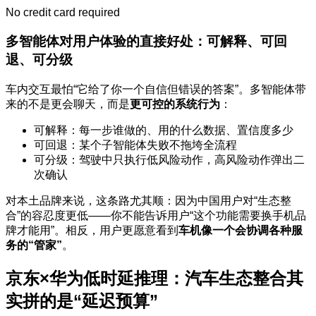
No credit card required
多智能体对用户体验的直接好处：可解释、可回
退、可分级
车内交互最怕“它给了你一个自信但错误的答案”。多智能体带
来的不是更会聊天，而是
更可控的系统行为
：
可解释：每一步谁做的、用的什么数据、置信度多少
可回退：某个子智能体失败不拖垮全流程
可分级：驾驶中只执行低风险动作，高风险动作弹出二
次确认
对本土品牌来说，这条路尤其顺：因为中国用户对“生态整
合”的容忍度更低——你不能告诉用户“这个功能需要换手机品
牌才能用”。相反，用户更愿意看到
车机像一个会协调各种服
务的“管家”
。
京东×华为低时延推理：汽车生态整合其
实拼的是“延迟预算”