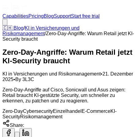
Capabilities
Pricing
Blog
Support
Start free trial
🇨🇭
Blog
/
KI in Versicherungen und
Risikomanagement
/
Zero-Day-Angriffe: Warum Retail jetzt KI-
Security braucht
Zero-Day-Angriffe: Warum Retail jetzt
KI-Security braucht
KI in Versicherungen und Risikomanagement
•
21. Dezember
2025
•
By
3L3C
Zero-Day-Angriffe auf Cisco, Sonicwall und Asus zeigen:
Retail braucht KI-gestützte Security, um schneller zu
erkennen, zu patchen und zu reagieren.
Zero-Day
Cybersecurity
Einzelhandel
E-Commerce
KI-
Security
Risikomanagement
Share: